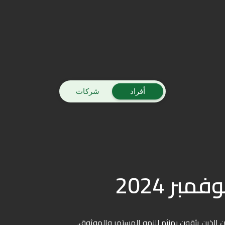
أفراد
شركات
بر 2024
 الذين يثقون بمنثم للنمو المستمر والموثوق.